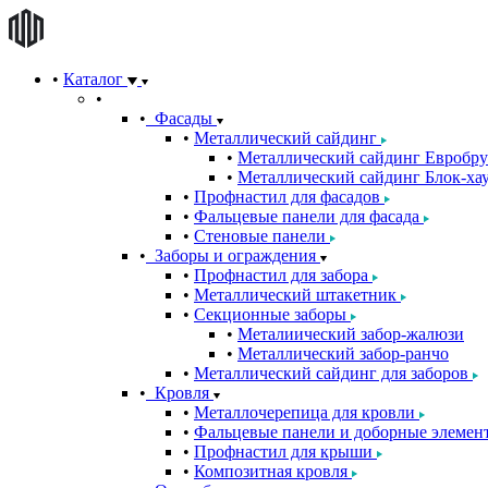
Каталог
Фасады
Металлический сайдинг
Металлический сайдинг Евробру
Металлический сайдинг Блок-хау
Профнастил для фасадов
Фальцевые панели для фасада
Стеновые панели
Заборы и ограждения
Профнастил для забора
Металлический штакетник
Секционные заборы
Металиический забор-жалюзи
Металлический забор-ранчо
Металлический сайдинг для заборов
Кровля
Металлочерепица для кровли
Фальцевые панели и доборные элемен
Профнастил для крыши
Композитная кровля