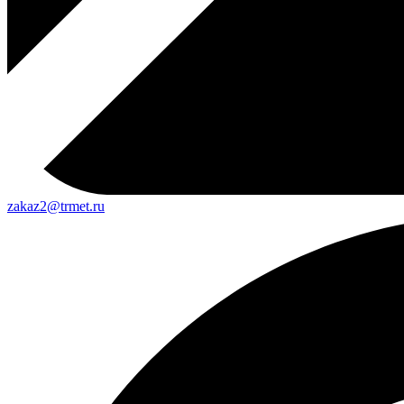
zakaz2@trmet.ru