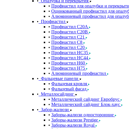
Опалубка и перекрытия
Профнастил для опалубки и перекрыт
Оцинкованный профнастил для опалуб
Алюминиевый профнастил для опалуб
Профнастил
Профнастил С20A
Профнастил С20B
Профнастил С21
Профнастил С8
Профнастил С20
Профнастил НС35
Профнастил НС44
Профнастил Н60
Профнастил Н75
Алюминиевый профнастил
Фальцевые панели
Фальцевая кровля
Фальцевый фасад
Металлосайдинг
Металлический сайдинг Евробрус
Металлический сайдинг Блок-хаус
Забор-жалюзи
Заборы-жалюзи односторонние
Заборы-жалюзи Prestige
Заборы-жалюзи Royal