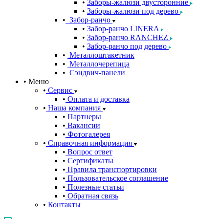
Заборы-жалюзи двусторонние
Заборы-жалюзи под дерево
Забор-ранчо
Забор-ранчо LINERA
Забор-ранчо RANCHEZ
Забор-ранчо под дерево
Металлоштакетник
Металлочерепица
Сэндвич-панели
Меню
Сервис
Оплата и доставка
Наша компания
Партнеры
Вакансии
Фотогалерея
Справочная информация
Вопрос ответ
Сертификаты
Правила транспортировки
Пользовательское соглашение
Полезные статьи
Обратная связь
Контакты