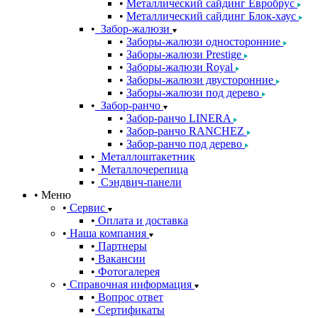
Металлический сайдинг Евробрус
Металлический сайдинг Блок-хаус
Забор-жалюзи
Заборы-жалюзи односторонние
Заборы-жалюзи Prestige
Заборы-жалюзи Royal
Заборы-жалюзи двусторонние
Заборы-жалюзи под дерево
Забор-ранчо
Забор-ранчо LINERA
Забор-ранчо RANCHEZ
Забор-ранчо под дерево
Металлоштакетник
Металлочерепица
Сэндвич-панели
Меню
Сервис
Оплата и доставка
Наша компания
Партнеры
Вакансии
Фотогалерея
Справочная информация
Вопрос ответ
Сертификаты