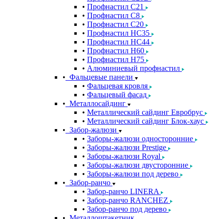
Профнастил С21
Профнастил С8
Профнастил С20
Профнастил НС35
Профнастил НС44
Профнастил Н60
Профнастил Н75
Алюминиевый профнастил
Фальцевые панели
Фальцевая кровля
Фальцевый фасад
Металлосайдинг
Металлический сайдинг Евробрус
Металлический сайдинг Блок-хаус
Забор-жалюзи
Заборы-жалюзи односторонние
Заборы-жалюзи Prestige
Заборы-жалюзи Royal
Заборы-жалюзи двусторонние
Заборы-жалюзи под дерево
Забор-ранчо
Забор-ранчо LINERA
Забор-ранчо RANCHEZ
Забор-ранчо под дерево
Металлоштакетник