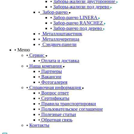
Заборы-жалюзи двусторонние
Заборы-жалюзи под дерево
Забор-ранчо
Забор-ранчо LINERA
Забор-ранчо RANCHEZ
Забор-ранчо под дерево
Металлоштакетник
Металлочерепица
Сэндвич-панели
Меню
Сервис
Оплата и доставка
Наша компания
Партнеры
Вакансии
Фотогалерея
Справочная информация
Вопрос ответ
Сертификаты
Правила транспортировки
Пользовательское соглашение
Полезные статьи
Обратная связь
Контакты