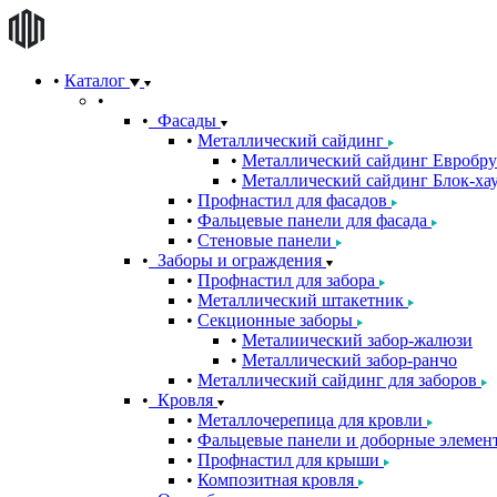
Каталог
Фасады
Металлический сайдинг
Металлический сайдинг Евробру
Металлический сайдинг Блок-хау
Профнастил для фасадов
Фальцевые панели для фасада
Стеновые панели
Заборы и ограждения
Профнастил для забора
Металлический штакетник
Секционные заборы
Металиический забор-жалюзи
Металлический забор-ранчо
Металлический сайдинг для заборов
Кровля
Металлочерепица для кровли
Фальцевые панели и доборные элемен
Профнастил для крыши
Композитная кровля