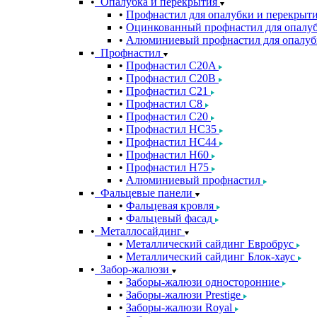
Опалубка и перекрытия
Профнастил для опалубки и перекрыт
Оцинкованный профнастил для опалуб
Алюминиевый профнастил для опалуб
Профнастил
Профнастил С20A
Профнастил С20B
Профнастил С21
Профнастил С8
Профнастил С20
Профнастил НС35
Профнастил НС44
Профнастил Н60
Профнастил Н75
Алюминиевый профнастил
Фальцевые панели
Фальцевая кровля
Фальцевый фасад
Металлосайдинг
Металлический сайдинг Евробрус
Металлический сайдинг Блок-хаус
Забор-жалюзи
Заборы-жалюзи односторонние
Заборы-жалюзи Prestige
Заборы-жалюзи Royal