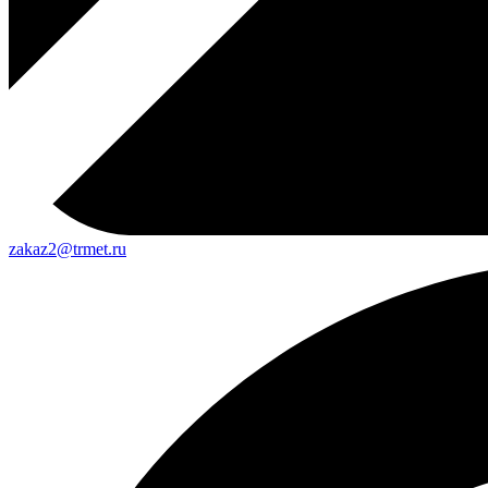
zakaz2@trmet.ru