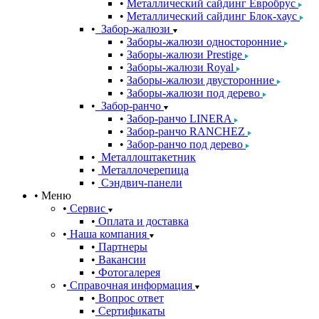
Металлический сайдинг Евробрус
Металлический сайдинг Блок-хаус
Забор-жалюзи
Заборы-жалюзи односторонние
Заборы-жалюзи Prestige
Заборы-жалюзи Royal
Заборы-жалюзи двусторонние
Заборы-жалюзи под дерево
Забор-ранчо
Забор-ранчо LINERA
Забор-ранчо RANCHEZ
Забор-ранчо под дерево
Металлоштакетник
Металлочерепица
Сэндвич-панели
Меню
Сервис
Оплата и доставка
Наша компания
Партнеры
Вакансии
Фотогалерея
Справочная информация
Вопрос ответ
Сертификаты