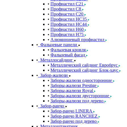
Профнастил С21
Профнастил С8
Профнастил С20
Профнастил НС35
Профнастил НС44
Профнастил Н60
Профнастил Н75
Алюминиевый профнастил
Фальцевые панели
Фальцевая кровля
Фальцевый фасад
Металлосайдинг
Металлический сайдинг Евробрус
Металлический сайдинг Блок-хаус
Забор-жалюзи
Заборы-жалюзи односторонние
Заборы-жалюзи Prestige
Заборы-жалюзи Royal
Заборы-жалюзи двусторонние
Заборы-жалюзи под дерево
Забор-ранчо
Забор-ранчо LINERA
Забор-ранчо RANCHEZ
Забор-ранчо под дерево
Металлоштакетник