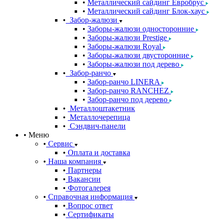
Металлический сайдинг Евробрус
Металлический сайдинг Блок-хаус
Забор-жалюзи
Заборы-жалюзи односторонние
Заборы-жалюзи Prestige
Заборы-жалюзи Royal
Заборы-жалюзи двусторонние
Заборы-жалюзи под дерево
Забор-ранчо
Забор-ранчо LINERA
Забор-ранчо RANCHEZ
Забор-ранчо под дерево
Металлоштакетник
Металлочерепица
Сэндвич-панели
Меню
Сервис
Оплата и доставка
Наша компания
Партнеры
Вакансии
Фотогалерея
Справочная информация
Вопрос ответ
Сертификаты