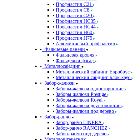
Профнастил С21
Профнастил С8
Профнастил С20
Профнастил НС35
Профнастил НС44
Профнастил Н60
Профнастил Н75
Алюминиевый профнастил
Фальцевые панели
Фальцевая кровля
Фальцевый фасад
Металлосайдинг
Металлический сайдинг Евробрус
Металлический сайдинг Блок-хаус
Забор-жалюзи
Заборы-жалюзи односторонние
Заборы-жалюзи Prestige
Заборы-жалюзи Royal
Заборы-жалюзи двусторонние
Заборы-жалюзи под дерево
Забор-ранчо
Забор-ранчо LINERA
Забор-ранчо RANCHEZ
Забор-ранчо под дерево
Металлоштакетник