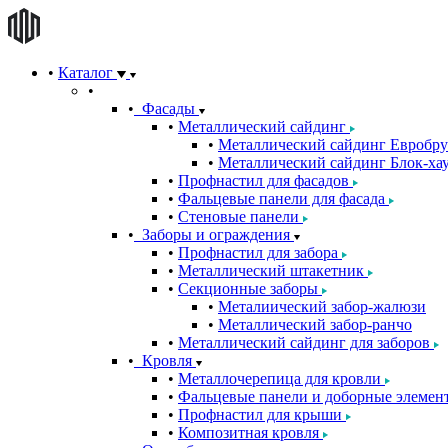
Каталог
Фасады
Металлический сайдинг
Металлический сайдинг Евробру
Металлический сайдинг Блок-хау
Профнастил для фасадов
Фальцевые панели для фасада
Стеновые панели
Заборы и ограждения
Профнастил для забора
Металлический штакетник
Секционные заборы
Металиический забор-жалюзи
Металлический забор-ранчо
Металлический сайдинг для заборов
Кровля
Металлочерепица для кровли
Фальцевые панели и доборные элемен
Профнастил для крыши
Композитная кровля