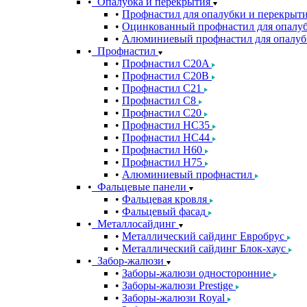
Опалубка и перекрытия
Профнастил для опалубки и перекрыт
Оцинкованный профнастил для опалуб
Алюминиевый профнастил для опалуб
Профнастил
Профнастил С20A
Профнастил С20B
Профнастил С21
Профнастил С8
Профнастил С20
Профнастил НС35
Профнастил НС44
Профнастил Н60
Профнастил Н75
Алюминиевый профнастил
Фальцевые панели
Фальцевая кровля
Фальцевый фасад
Металлосайдинг
Металлический сайдинг Евробрус
Металлический сайдинг Блок-хаус
Забор-жалюзи
Заборы-жалюзи односторонние
Заборы-жалюзи Prestige
Заборы-жалюзи Royal