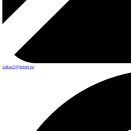
zakaz2@trmet.ru