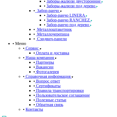
Заборы-жалюзи двусторонние
Заборы-жалюзи под дерево
Забор-ранчо
Забор-ранчо LINERA
Забор-ранчо RANCHEZ
Забор-ранчо под дерево
Металлоштакетник
Металлочерепица
Сэндвич-панели
Меню
Сервис
Оплата и доставка
Наша компания
Партнеры
Вакансии
Фотогалерея
Справочная информация
Вопрос ответ
Сертификаты
Правила транспортировки
Пользовательское соглашение
Полезные статьи
Обратная связь
Контакты