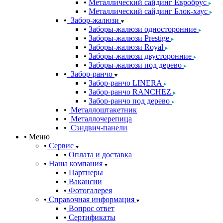
Металлический сайдинг Евробрус
Металлический сайдинг Блок-хаус
Забор-жалюзи
Заборы-жалюзи односторонние
Заборы-жалюзи Prestige
Заборы-жалюзи Royal
Заборы-жалюзи двусторонние
Заборы-жалюзи под дерево
Забор-ранчо
Забор-ранчо LINERA
Забор-ранчо RANCHEZ
Забор-ранчо под дерево
Металлоштакетник
Металлочерепица
Сэндвич-панели
Меню
Сервис
Оплата и доставка
Наша компания
Партнеры
Вакансии
Фотогалерея
Справочная информация
Вопрос ответ
Сертификаты