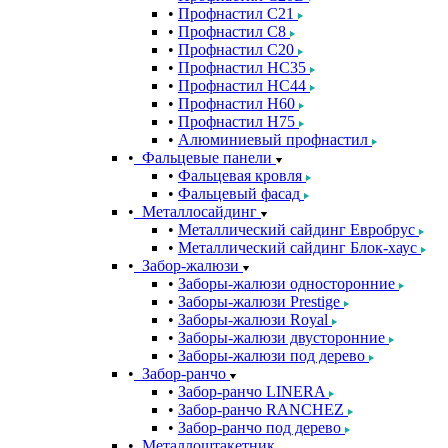
Профнастил С21
Профнастил С8
Профнастил С20
Профнастил НС35
Профнастил НС44
Профнастил Н60
Профнастил Н75
Алюминиевый профнастил
Фальцевые панели
Фальцевая кровля
Фальцевый фасад
Металлосайдинг
Металлический сайдинг Евробрус
Металлический сайдинг Блок-хаус
Забор-жалюзи
Заборы-жалюзи односторонние
Заборы-жалюзи Prestige
Заборы-жалюзи Royal
Заборы-жалюзи двусторонние
Заборы-жалюзи под дерево
Забор-ранчо
Забор-ранчо LINERA
Забор-ранчо RANCHEZ
Забор-ранчо под дерево
Металлоштакетник