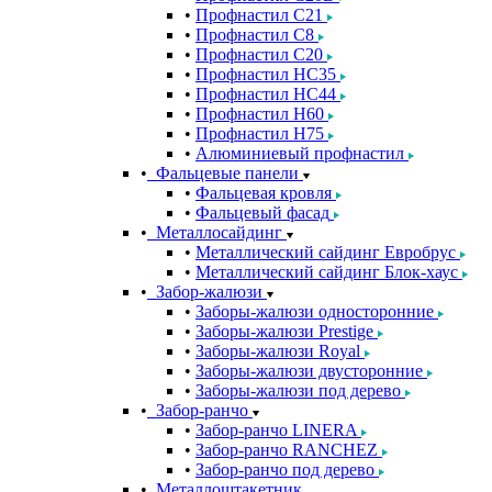
Профнастил С21
Профнастил С8
Профнастил С20
Профнастил НС35
Профнастил НС44
Профнастил Н60
Профнастил Н75
Алюминиевый профнастил
Фальцевые панели
Фальцевая кровля
Фальцевый фасад
Металлосайдинг
Металлический сайдинг Евробрус
Металлический сайдинг Блок-хаус
Забор-жалюзи
Заборы-жалюзи односторонние
Заборы-жалюзи Prestige
Заборы-жалюзи Royal
Заборы-жалюзи двусторонние
Заборы-жалюзи под дерево
Забор-ранчо
Забор-ранчо LINERA
Забор-ранчо RANCHEZ
Забор-ранчо под дерево
Металлоштакетник