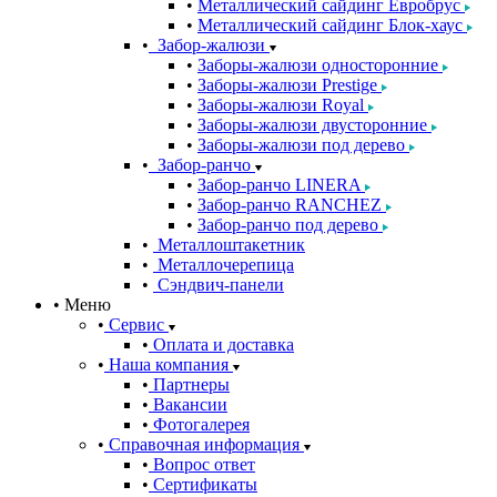
Металлический сайдинг Евробрус
Металлический сайдинг Блок-хаус
Забор-жалюзи
Заборы-жалюзи односторонние
Заборы-жалюзи Prestige
Заборы-жалюзи Royal
Заборы-жалюзи двусторонние
Заборы-жалюзи под дерево
Забор-ранчо
Забор-ранчо LINERA
Забор-ранчо RANCHEZ
Забор-ранчо под дерево
Металлоштакетник
Металлочерепица
Сэндвич-панели
Меню
Сервис
Оплата и доставка
Наша компания
Партнеры
Вакансии
Фотогалерея
Справочная информация
Вопрос ответ
Сертификаты