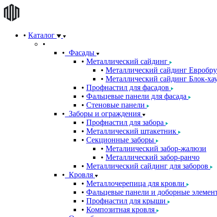
Каталог
Фасады
Металлический сайдинг
Металлический сайдинг Евробру
Металлический сайдинг Блок-хау
Профнастил для фасадов
Фальцевые панели для фасада
Стеновые панели
Заборы и ограждения
Профнастил для забора
Металлический штакетник
Секционные заборы
Металиический забор-жалюзи
Металлический забор-ранчо
Металлический сайдинг для заборов
Кровля
Металлочерепица для кровли
Фальцевые панели и доборные элемен
Профнастил для крыши
Композитная кровля