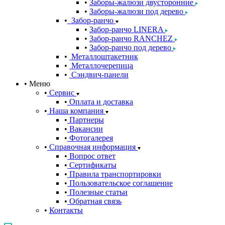
Заборы-жалюзи двусторонние
Заборы-жалюзи под дерево
Забор-ранчо
Забор-ранчо LINERA
Забор-ранчо RANCHEZ
Забор-ранчо под дерево
Металлоштакетник
Металлочерепица
Сэндвич-панели
Меню
Сервис
Оплата и доставка
Наша компания
Партнеры
Вакансии
Фотогалерея
Справочная информация
Вопрос ответ
Сертификаты
Правила транспортировки
Пользовательское соглашение
Полезные статьи
Обратная связь
Контакты