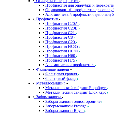
Опалубка и перекрытия
Профнастил для опалубки и перекрыт
Оцинкованный профнастил для опалуб
Алюминиевый профнастил для опалуб
Профнастил
Профнастил С20A
Профнастил С20B
Профнастил С21
Профнастил С8
Профнастил С20
Профнастил НС35
Профнастил НС44
Профнастил Н60
Профнастил Н75
Алюминиевый профнастил
Фальцевые панели
Фальцевая кровля
Фальцевый фасад
Металлосайдинг
Металлический сайдинг Евробрус
Металлический сайдинг Блок-хаус
Забор-жалюзи
Заборы-жалюзи односторонние
Заборы-жалюзи Prestige
Заборы-жалюзи Royal