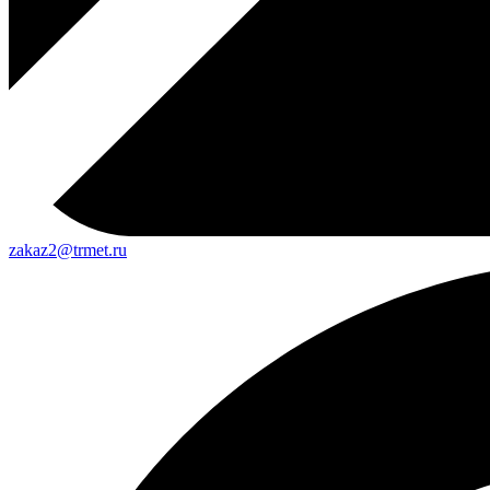
zakaz2@trmet.ru