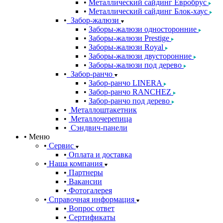
Металлический сайдинг Евробрус
Металлический сайдинг Блок-хаус
Забор-жалюзи
Заборы-жалюзи односторонние
Заборы-жалюзи Prestige
Заборы-жалюзи Royal
Заборы-жалюзи двусторонние
Заборы-жалюзи под дерево
Забор-ранчо
Забор-ранчо LINERA
Забор-ранчо RANCHEZ
Забор-ранчо под дерево
Металлоштакетник
Металлочерепица
Сэндвич-панели
Меню
Сервис
Оплата и доставка
Наша компания
Партнеры
Вакансии
Фотогалерея
Справочная информация
Вопрос ответ
Сертификаты