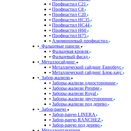
Профнастил С21
Профнастил С8
Профнастил С20
Профнастил НС35
Профнастил НС44
Профнастил Н60
Профнастил Н75
Алюминиевый профнастил
Фальцевые панели
Фальцевая кровля
Фальцевый фасад
Металлосайдинг
Металлический сайдинг Евробрус
Металлический сайдинг Блок-хаус
Забор-жалюзи
Заборы-жалюзи односторонние
Заборы-жалюзи Prestige
Заборы-жалюзи Royal
Заборы-жалюзи двусторонние
Заборы-жалюзи под дерево
Забор-ранчо
Забор-ранчо LINERA
Забор-ранчо RANCHEZ
Забор-ранчо под дерево
Металлоштакетник