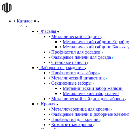
Каталог
Фасады
Металлический сайдинг
Металлический сайдинг Евробру
Металлический сайдинг Блок-хау
Профнастил для фасадов
Фальцевые панели для фасада
Стеновые панели
Заборы и ограждения
Профнастил для забора
Металлический штакетник
Секционные заборы
Металиический забор-жалюзи
Металлический забор-ранчо
Металлический сайдинг для заборов
Кровля
Металлочерепица для кровли
Фальцевые панели и доборные элемен
Профнастил для крыши
Композитная кровля