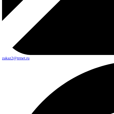
zakaz2@trmet.ru