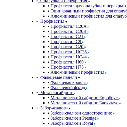
Опалубка и перекрытия
Профнастил для опалубки и перекрыт
Оцинкованный профнастил для опалуб
Алюминиевый профнастил для опалуб
Профнастил
Профнастил С20A
Профнастил С20B
Профнастил С21
Профнастил С8
Профнастил С20
Профнастил НС35
Профнастил НС44
Профнастил Н60
Профнастил Н75
Алюминиевый профнастил
Фальцевые панели
Фальцевая кровля
Фальцевый фасад
Металлосайдинг
Металлический сайдинг Евробрус
Металлический сайдинг Блок-хаус
Забор-жалюзи
Заборы-жалюзи односторонние
Заборы-жалюзи Prestige
Заборы-жалюзи Royal