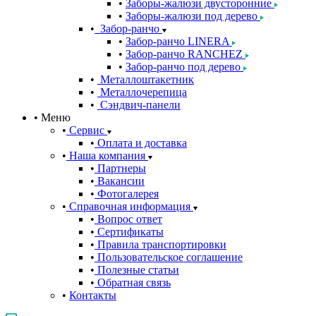
Заборы-жалюзи двусторонние
Заборы-жалюзи под дерево
Забор-ранчо
Забор-ранчо LINERA
Забор-ранчо RANCHEZ
Забор-ранчо под дерево
Металлоштакетник
Металлочерепица
Сэндвич-панели
Меню
Сервис
Оплата и доставка
Наша компания
Партнеры
Вакансии
Фотогалерея
Справочная информация
Вопрос ответ
Сертификаты
Правила транспортировки
Пользовательское соглашение
Полезные статьи
Обратная связь
Контакты