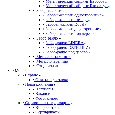
Металлический сайдинг Евробрус
Металлический сайдинг Блок-хаус
Забор-жалюзи
Заборы-жалюзи односторонние
Заборы-жалюзи Prestige
Заборы-жалюзи Royal
Заборы-жалюзи двусторонние
Заборы-жалюзи под дерево
Забор-ранчо
Забор-ранчо LINERA
Забор-ранчо RANCHEZ
Забор-ранчо под дерево
Металлоштакетник
Металлочерепица
Сэндвич-панели
Меню
Сервис
Оплата и доставка
Наша компания
Партнеры
Вакансии
Фотогалерея
Справочная информация
Вопрос ответ
Сертификаты