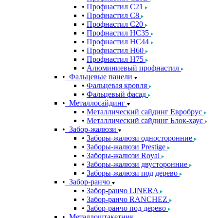
Профнастил С21
Профнастил С8
Профнастил С20
Профнастил НС35
Профнастил НС44
Профнастил Н60
Профнастил Н75
Алюминиевый профнастил
Фальцевые панели
Фальцевая кровля
Фальцевый фасад
Металлосайдинг
Металлический сайдинг Евробрус
Металлический сайдинг Блок-хаус
Забор-жалюзи
Заборы-жалюзи односторонние
Заборы-жалюзи Prestige
Заборы-жалюзи Royal
Заборы-жалюзи двусторонние
Заборы-жалюзи под дерево
Забор-ранчо
Забор-ранчо LINERA
Забор-ранчо RANCHEZ
Забор-ранчо под дерево
Металлоштакетник