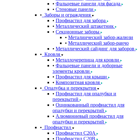
Фальцевые панели для фасада
Стеновые панели
Заборы и ограждения
Профнастил для забора
Металлический штакетник
Секционные заборы
Металиический забор-жалюзи
Металлический забор-ранчо
Металлический сайдинг для заборов
Кровля
Металлочерепица для кровли
Фальцевые панели и доборные
элементы кровли
Профнастил для крыши
Композитная кровля
Опалубка и перекрытия
Профнастил для опалубки и
перекрытий
Оцинкованный профнастил для
опалубки и перекрытий
Алюминиевый профнастил для
опалубки и перекрытий
Профнастил
Профнастил С20A
Профнастил С20B