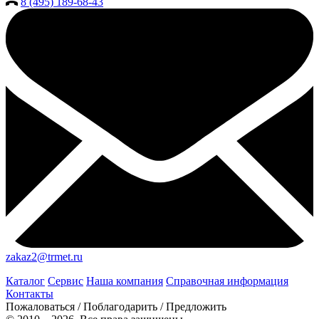
8 (495) 189-68-43
zakaz2@trmet.ru
Каталог
Сервис
Наша компания
Справочная информация
Контакты
Пожаловаться / Поблагодарить / Предложить