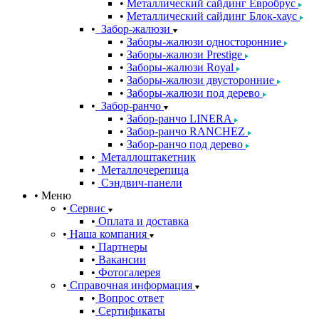
Металлический сайдинг Евробрус
Металлический сайдинг Блок-хаус
Забор-жалюзи
Заборы-жалюзи односторонние
Заборы-жалюзи Prestige
Заборы-жалюзи Royal
Заборы-жалюзи двусторонние
Заборы-жалюзи под дерево
Забор-ранчо
Забор-ранчо LINERA
Забор-ранчо RANCHEZ
Забор-ранчо под дерево
Металлоштакетник
Металлочерепица
Сэндвич-панели
Меню
Сервис
Оплата и доставка
Наша компания
Партнеры
Вакансии
Фотогалерея
Справочная информация
Вопрос ответ
Сертификаты