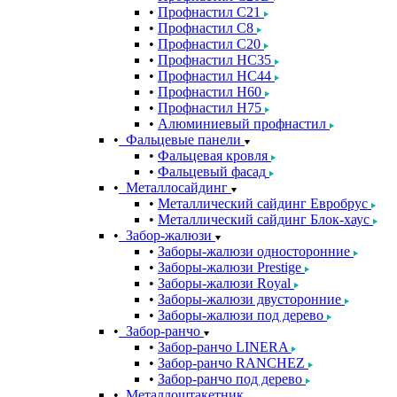
Профнастил С21
Профнастил С8
Профнастил С20
Профнастил НС35
Профнастил НС44
Профнастил Н60
Профнастил Н75
Алюминиевый профнастил
Фальцевые панели
Фальцевая кровля
Фальцевый фасад
Металлосайдинг
Металлический сайдинг Евробрус
Металлический сайдинг Блок-хаус
Забор-жалюзи
Заборы-жалюзи односторонние
Заборы-жалюзи Prestige
Заборы-жалюзи Royal
Заборы-жалюзи двусторонние
Заборы-жалюзи под дерево
Забор-ранчо
Забор-ранчо LINERA
Забор-ранчо RANCHEZ
Забор-ранчо под дерево
Металлоштакетник