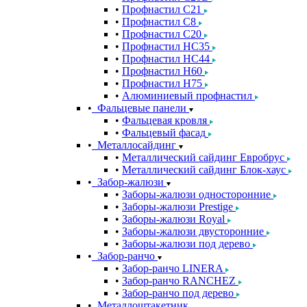
Профнастил С21
Профнастил С8
Профнастил С20
Профнастил НС35
Профнастил НС44
Профнастил Н60
Профнастил Н75
Алюминиевый профнастил
Фальцевые панели
Фальцевая кровля
Фальцевый фасад
Металлосайдинг
Металлический сайдинг Евробрус
Металлический сайдинг Блок-хаус
Забор-жалюзи
Заборы-жалюзи односторонние
Заборы-жалюзи Prestige
Заборы-жалюзи Royal
Заборы-жалюзи двусторонние
Заборы-жалюзи под дерево
Забор-ранчо
Забор-ранчо LINERA
Забор-ранчо RANCHEZ
Забор-ранчо под дерево
Металлоштакетник