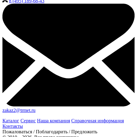
8 (495) 189-68-43
zakaz2@trmet.ru
Каталог
Сервис
Наша компания
Справочная информация
Контакты
Пожаловаться / Поблагодарить / Предложить