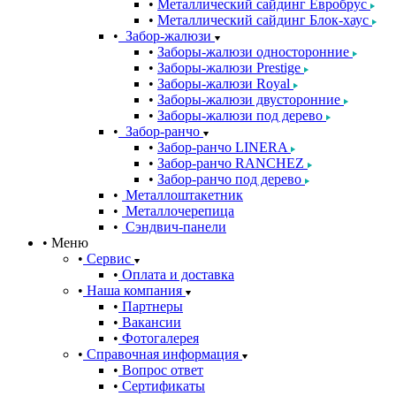
Металлический сайдинг Евробрус
Металлический сайдинг Блок-хаус
Забор-жалюзи
Заборы-жалюзи односторонние
Заборы-жалюзи Prestige
Заборы-жалюзи Royal
Заборы-жалюзи двусторонние
Заборы-жалюзи под дерево
Забор-ранчо
Забор-ранчо LINERA
Забор-ранчо RANCHEZ
Забор-ранчо под дерево
Металлоштакетник
Металлочерепица
Сэндвич-панели
Меню
Сервис
Оплата и доставка
Наша компания
Партнеры
Вакансии
Фотогалерея
Справочная информация
Вопрос ответ
Сертификаты