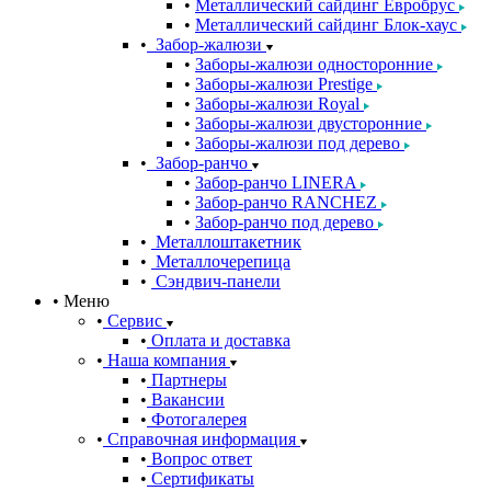
Металлический сайдинг Евробрус
Металлический сайдинг Блок-хаус
Забор-жалюзи
Заборы-жалюзи односторонние
Заборы-жалюзи Prestige
Заборы-жалюзи Royal
Заборы-жалюзи двусторонние
Заборы-жалюзи под дерево
Забор-ранчо
Забор-ранчо LINERA
Забор-ранчо RANCHEZ
Забор-ранчо под дерево
Металлоштакетник
Металлочерепица
Сэндвич-панели
Меню
Сервис
Оплата и доставка
Наша компания
Партнеры
Вакансии
Фотогалерея
Справочная информация
Вопрос ответ
Сертификаты