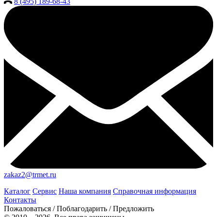
8 (495) 189-68-43
zakaz2@trmet.ru
Каталог
Сервис
Наша компания
Справочная информация
Контакты
Пожаловаться / Поблагодарить / Предложить