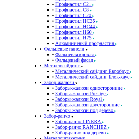
Профнастил С21
Профнастил С8
Профнастил С20
Профнастил НС35
Профнастил НС44
Профнастил Н60
Профнастил Н75
Алюминиевый профнастил
Фальцевые панели
Фальцевая кровля
Фальцевый фасад
Металлосайдинг
Металлический сайдинг Евробрус
Металлический сайдинг Блок-хаус
Забор-жалюзи
Заборы-жалюзи односторонние
Заборы-жалюзи Prestige
Заборы-жалюзи Royal
Заборы-жалюзи двусторонние
Заборы-жалюзи под дерево
Забор-ранчо
Забор-ранчо LINERA
Забор-ранчо RANCHEZ
Забор-ранчо под дерево
Металлоштакетник