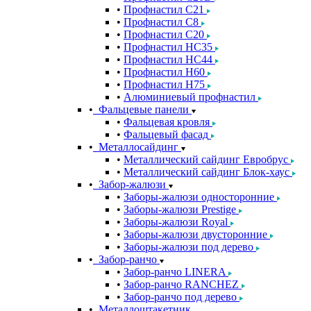
Профнастил С21
Профнастил С8
Профнастил С20
Профнастил НС35
Профнастил НС44
Профнастил Н60
Профнастил Н75
Алюминиевый профнастил
Фальцевые панели
Фальцевая кровля
Фальцевый фасад
Металлосайдинг
Металлический сайдинг Евробрус
Металлический сайдинг Блок-хаус
Забор-жалюзи
Заборы-жалюзи односторонние
Заборы-жалюзи Prestige
Заборы-жалюзи Royal
Заборы-жалюзи двусторонние
Заборы-жалюзи под дерево
Забор-ранчо
Забор-ранчо LINERA
Забор-ранчо RANCHEZ
Забор-ранчо под дерево
Металлоштакетник