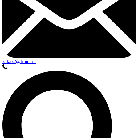
zakaz2@trmet.ru