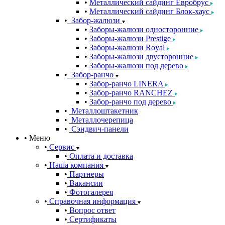
Металлический сайдинг Евробрус
Металлический сайдинг Блок-хаус
Забор-жалюзи
Заборы-жалюзи односторонние
Заборы-жалюзи Prestige
Заборы-жалюзи Royal
Заборы-жалюзи двусторонние
Заборы-жалюзи под дерево
Забор-ранчо
Забор-ранчо LINERA
Забор-ранчо RANCHEZ
Забор-ранчо под дерево
Металлоштакетник
Металлочерепица
Сэндвич-панели
Меню
Сервис
Оплата и доставка
Наша компания
Партнеры
Вакансии
Фотогалерея
Справочная информация
Вопрос ответ
Сертификаты