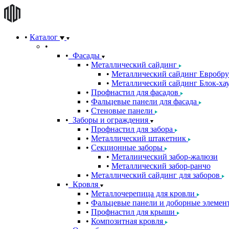
Каталог
Фасады
Металлический сайдинг
Металлический сайдинг Евробру
Металлический сайдинг Блок-хау
Профнастил для фасадов
Фальцевые панели для фасада
Стеновые панели
Заборы и ограждения
Профнастил для забора
Металлический штакетник
Секционные заборы
Металиический забор-жалюзи
Металлический забор-ранчо
Металлический сайдинг для заборов
Кровля
Металлочерепица для кровли
Фальцевые панели и доборные элемен
Профнастил для крыши
Композитная кровля