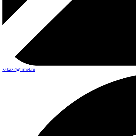
zakaz2@trmet.ru