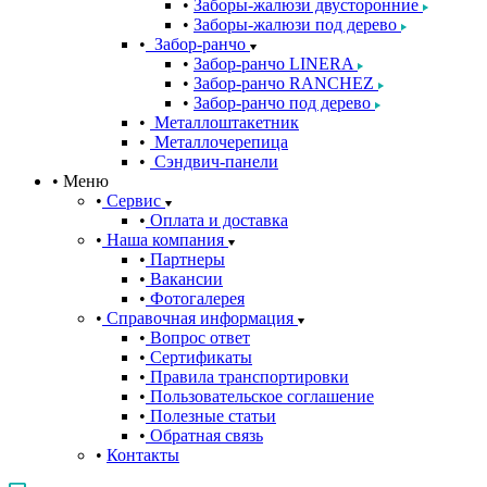
Заборы-жалюзи двусторонние
Заборы-жалюзи под дерево
Забор-ранчо
Забор-ранчо LINERA
Забор-ранчо RANCHEZ
Забор-ранчо под дерево
Металлоштакетник
Металлочерепица
Сэндвич-панели
Меню
Сервис
Оплата и доставка
Наша компания
Партнеры
Вакансии
Фотогалерея
Справочная информация
Вопрос ответ
Сертификаты
Правила транспортировки
Пользовательское соглашение
Полезные статьи
Обратная связь
Контакты