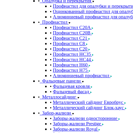
Опалубка и перекрытия
Профнастил для опалубки и перекрыт
Оцинкованный профнастил для опалуб
Алюминиевый профнастил для опалуб
Профнастил
Профнастил С20A
Профнастил С20B
Профнастил С21
Профнастил С8
Профнастил С20
Профнастил НС35
Профнастил НС44
Профнастил Н60
Профнастил Н75
Алюминиевый профнастил
Фальцевые панели
Фальцевая кровля
Фальцевый фасад
Металлосайдинг
Металлический сайдинг Евробрус
Металлический сайдинг Блок-хаус
Забор-жалюзи
Заборы-жалюзи односторонние
Заборы-жалюзи Prestige
Заборы-жалюзи Royal