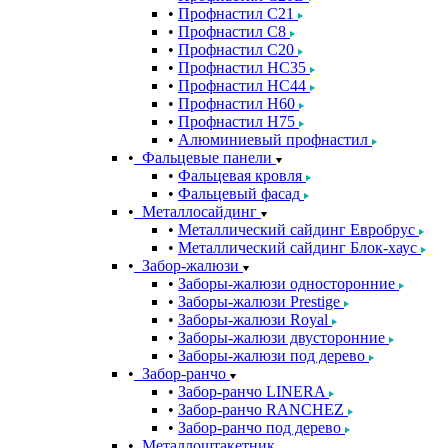
Профнастил С21
Профнастил С8
Профнастил С20
Профнастил НС35
Профнастил НС44
Профнастил Н60
Профнастил Н75
Алюминиевый профнастил
Фальцевые панели
Фальцевая кровля
Фальцевый фасад
Металлосайдинг
Металлический сайдинг Евробрус
Металлический сайдинг Блок-хаус
Забор-жалюзи
Заборы-жалюзи односторонние
Заборы-жалюзи Prestige
Заборы-жалюзи Royal
Заборы-жалюзи двусторонние
Заборы-жалюзи под дерево
Забор-ранчо
Забор-ранчо LINERA
Забор-ранчо RANCHEZ
Забор-ранчо под дерево
Металлоштакетник