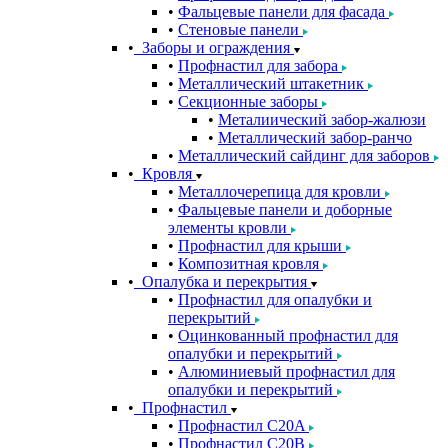
Фальцевые панели для фасада
Стеновые панели
Заборы и ограждения
Профнастил для забора
Металлический штакетник
Секционные заборы
Металиический забор-жалюзи
Металлический забор-ранчо
Металлический сайдинг для заборов
Кровля
Металлочерепица для кровли
Фальцевые панели и доборные
элементы кровли
Профнастил для крыши
Композитная кровля
Опалубка и перекрытия
Профнастил для опалубки и
перекрытий
Оцинкованный профнастил для
опалубки и перекрытий
Алюминиевый профнастил для
опалубки и перекрытий
Профнастил
Профнастил С20A
Профнастил С20B