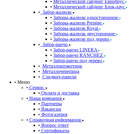
Металлический сайдинг Евробрус
Металлический сайдинг Блок-хаус
Забор-жалюзи
Заборы-жалюзи односторонние
Заборы-жалюзи Prestige
Заборы-жалюзи Royal
Заборы-жалюзи двусторонние
Заборы-жалюзи под дерево
Забор-ранчо
Забор-ранчо LINERA
Забор-ранчо RANCHEZ
Забор-ранчо под дерево
Металлоштакетник
Металлочерепица
Сэндвич-панели
Меню
Сервис
Оплата и доставка
Наша компания
Партнеры
Вакансии
Фотогалерея
Справочная информация
Вопрос ответ
Сертификаты