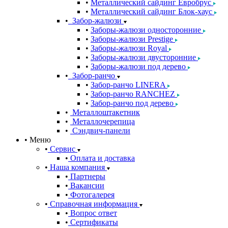
Металлический сайдинг Евробрус
Металлический сайдинг Блок-хаус
Забор-жалюзи
Заборы-жалюзи односторонние
Заборы-жалюзи Prestige
Заборы-жалюзи Royal
Заборы-жалюзи двусторонние
Заборы-жалюзи под дерево
Забор-ранчо
Забор-ранчо LINERA
Забор-ранчо RANCHEZ
Забор-ранчо под дерево
Металлоштакетник
Металлочерепица
Сэндвич-панели
Меню
Сервис
Оплата и доставка
Наша компания
Партнеры
Вакансии
Фотогалерея
Справочная информация
Вопрос ответ
Сертификаты