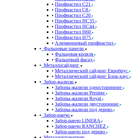
Профнастил С21
Профнастил С8
Профнастил С20
Профнастил НС35
Профнастил НС44
Профнастил Н60
Профнастил Н75
Алюминиевый профнастил
Фальцевые панели
Фальцевая кровля
Фальцевый фасад
Металлосайдинг
Металлический сайдинг Евробрус
Металлический сайдинг Блок-хаус
Забор-жалюзи
Заборы-жалюзи односторонние
Заборы-жалюзи Prestige
Заборы-жалюзи Royal
Заборы-жалюзи двусторонние
Заборы-жалюзи под дерево
Забор-ранчо
Забор-ранчо LINERA
Забор-ранчо RANCHEZ
Забор-ранчо под дерево
Металлоштакетник