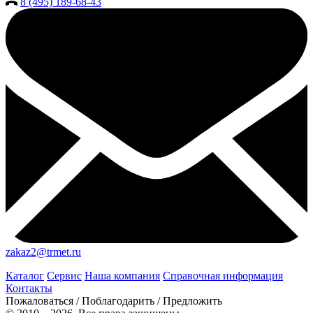
8 (495) 189-68-43
zakaz2@trmet.ru
Каталог
Сервис
Наша компания
Справочная информация
Контакты
Пожаловаться / Поблагодарить / Предложить