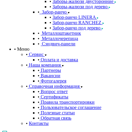
Заборы-жалюзи двусторонние
Заборы-жалюзи под дерево
Забор-ранчо
Забор-ранчо LINERA
Забор-ранчо RANCHEZ
Забор-ранчо под дерево
Металлоштакетник
Металлочерепица
Сэндвич-панели
Меню
Сервис
Оплата и доставка
Наша компания
Партнеры
Вакансии
Фотогалерея
Справочная информация
Вопрос ответ
Сертификаты
Правила транспортировки
Пользовательское соглашение
Полезные статьи
Обратная связь
Контакты