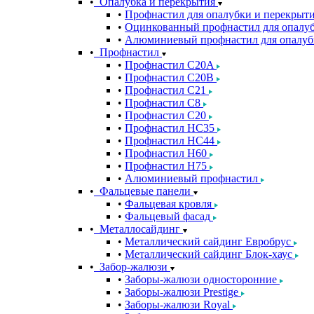
Опалубка и перекрытия
Профнастил для опалубки и перекрыт
Оцинкованный профнастил для опалуб
Алюминиевый профнастил для опалуб
Профнастил
Профнастил С20A
Профнастил С20B
Профнастил С21
Профнастил С8
Профнастил С20
Профнастил НС35
Профнастил НС44
Профнастил Н60
Профнастил Н75
Алюминиевый профнастил
Фальцевые панели
Фальцевая кровля
Фальцевый фасад
Металлосайдинг
Металлический сайдинг Евробрус
Металлический сайдинг Блок-хаус
Забор-жалюзи
Заборы-жалюзи односторонние
Заборы-жалюзи Prestige
Заборы-жалюзи Royal