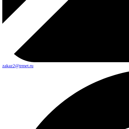
zakaz2@trmet.ru