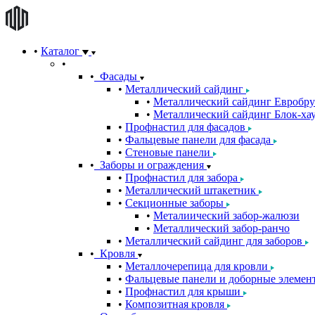
Каталог
Фасады
Металлический сайдинг
Металлический сайдинг Евробру
Металлический сайдинг Блок-хау
Профнастил для фасадов
Фальцевые панели для фасада
Стеновые панели
Заборы и ограждения
Профнастил для забора
Металлический штакетник
Секционные заборы
Металиический забор-жалюзи
Металлический забор-ранчо
Металлический сайдинг для заборов
Кровля
Металлочерепица для кровли
Фальцевые панели и доборные элемен
Профнастил для крыши
Композитная кровля