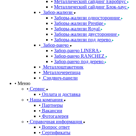
Металлический сайдинг Евробрус
Металлический сайдинг Блок-хаус
Забор-жалюзи
Заборы-жалюзи односторонние
Заборы-жалюзи Prestige
Заборы-жалюзи Royal
Заборы-жалюзи двусторонние
Заборы-жалюзи под дерево
Забор-ранчо
Забор-ранчо LINERA
Забор-ранчо RANCHEZ
Забор-ранчо под дерево
Металлоштакетник
Металлочерепица
Сэндвич-панели
Меню
Сервис
Оплата и доставка
Наша компания
Партнеры
Вакансии
Фотогалерея
Справочная информация
Вопрос ответ
Сертификаты