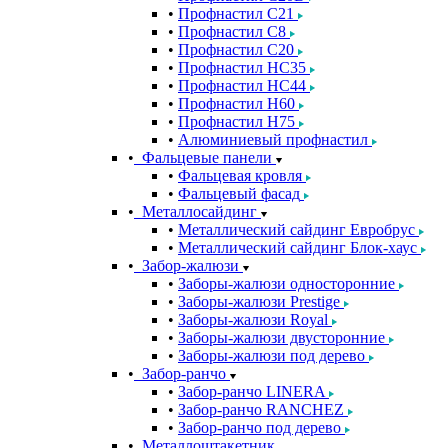
Профнастил С21
Профнастил С8
Профнастил С20
Профнастил НС35
Профнастил НС44
Профнастил Н60
Профнастил Н75
Алюминиевый профнастил
Фальцевые панели
Фальцевая кровля
Фальцевый фасад
Металлосайдинг
Металлический сайдинг Евробрус
Металлический сайдинг Блок-хаус
Забор-жалюзи
Заборы-жалюзи односторонние
Заборы-жалюзи Prestige
Заборы-жалюзи Royal
Заборы-жалюзи двусторонние
Заборы-жалюзи под дерево
Забор-ранчо
Забор-ранчо LINERA
Забор-ранчо RANCHEZ
Забор-ранчо под дерево
Металлоштакетник