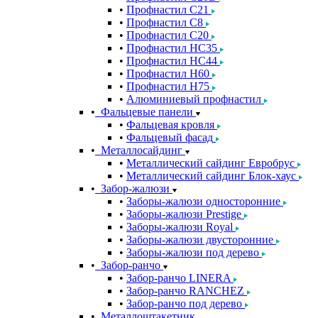
Профнастил С21
Профнастил С8
Профнастил С20
Профнастил НС35
Профнастил НС44
Профнастил Н60
Профнастил Н75
Алюминиевый профнастил
Фальцевые панели
Фальцевая кровля
Фальцевый фасад
Металлосайдинг
Металлический сайдинг Евробрус
Металлический сайдинг Блок-хаус
Забор-жалюзи
Заборы-жалюзи односторонние
Заборы-жалюзи Prestige
Заборы-жалюзи Royal
Заборы-жалюзи двусторонние
Заборы-жалюзи под дерево
Забор-ранчо
Забор-ранчо LINERA
Забор-ранчо RANCHEZ
Забор-ранчо под дерево
Металлоштакетник