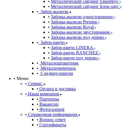
Металлический сайдинг Евробрус
Металлический сайдинг Блок-хаус
Забор-жалюзи
Заборы-жалюзи односторонние
Заборы-жалюзи Prestige
Заборы-жалюзи Royal
Заборы-жалюзи двусторонние
Заборы-жалюзи под дерево
Забор-ранчо
Забор-ранчо LINERA
Забор-ранчо RANCHEZ
Забор-ранчо под дерево
Металлоштакетник
Металлочерепица
Сэндвич-панели
Меню
Сервис
Оплата и доставка
Наша компания
Партнеры
Вакансии
Фотогалерея
Справочная информация
Вопрос ответ
Сертификаты