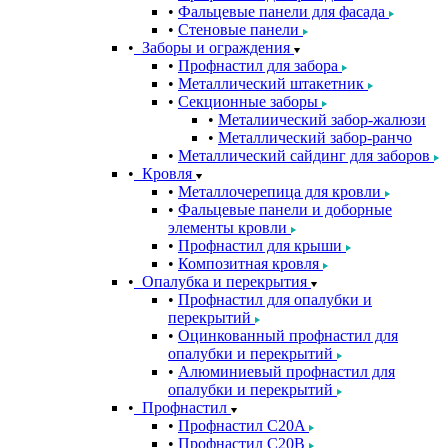
Фальцевые панели для фасада
Стеновые панели
Заборы и ограждения
Профнастил для забора
Металлический штакетник
Секционные заборы
Металиический забор-жалюзи
Металлический забор-ранчо
Металлический сайдинг для заборов
Кровля
Металлочерепица для кровли
Фальцевые панели и доборные
элементы кровли
Профнастил для крыши
Композитная кровля
Опалубка и перекрытия
Профнастил для опалубки и
перекрытий
Оцинкованный профнастил для
опалубки и перекрытий
Алюминиевый профнастил для
опалубки и перекрытий
Профнастил
Профнастил С20A
Профнастил С20B