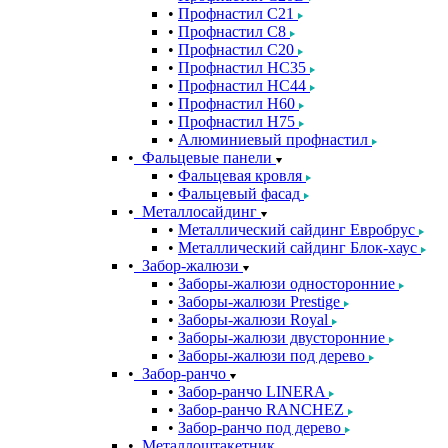
Профнастил С21
Профнастил С8
Профнастил С20
Профнастил НС35
Профнастил НС44
Профнастил Н60
Профнастил Н75
Алюминиевый профнастил
Фальцевые панели
Фальцевая кровля
Фальцевый фасад
Металлосайдинг
Металлический сайдинг Евробрус
Металлический сайдинг Блок-хаус
Забор-жалюзи
Заборы-жалюзи односторонние
Заборы-жалюзи Prestige
Заборы-жалюзи Royal
Заборы-жалюзи двусторонние
Заборы-жалюзи под дерево
Забор-ранчо
Забор-ранчо LINERA
Забор-ранчо RANCHEZ
Забор-ранчо под дерево
Металлоштакетник