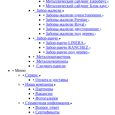
Металлический сайдинг Евробрус
Металлический сайдинг Блок-хаус
Забор-жалюзи
Заборы-жалюзи односторонние
Заборы-жалюзи Prestige
Заборы-жалюзи Royal
Заборы-жалюзи двусторонние
Заборы-жалюзи под дерево
Забор-ранчо
Забор-ранчо LINERA
Забор-ранчо RANCHEZ
Забор-ранчо под дерево
Металлоштакетник
Металлочерепица
Сэндвич-панели
Меню
Сервис
Оплата и доставка
Наша компания
Партнеры
Вакансии
Фотогалерея
Справочная информация
Вопрос ответ
Сертификаты