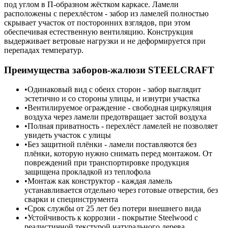
под углом в П-образном жёстком каркасе. Ламели
расположены с перехлёстом - забор из ламелей полностью
скрывает участок от посторонних взглядов, при этом
обеспечивая естественную вентиляцию. Конструкция
выдерживает ветровые нагрузки и не деформируется при
перепадах температур.
Преимущества заборов-жалюзи STEELCRAFT
Одинаковый вид с обеих сторон - забор выглядит
эстетично и со стороны улицы, и изнутри участка
Вентилируемое ограждение - свободная циркуляция
воздуха через ламели предотвращает застой воздуха
Полная приватность - перехлёст ламелей не позволяет
увидеть участок с улицы
Без защитной плёнки - ламели поставляются без
плёнки, которую нужно снимать перед монтажом. От
повреждений при транспортировке продукция
защищена прокладкой из теплофола
Монтаж как конструктор - каждая ламель
устанавливается отдельно через готовые отверстия, без
сварки и специнструмента
Срок службы от 25 лет без потери внешнего вида
Устойчивость к коррозии - покрытие Steelwood с
реалистичной текстурой натурального дерева,