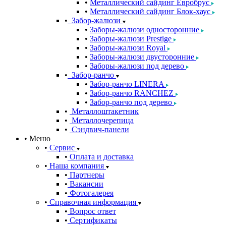
Металлический сайдинг Евробрус
Металлический сайдинг Блок-хаус
Забор-жалюзи
Заборы-жалюзи односторонние
Заборы-жалюзи Prestige
Заборы-жалюзи Royal
Заборы-жалюзи двусторонние
Заборы-жалюзи под дерево
Забор-ранчо
Забор-ранчо LINERA
Забор-ранчо RANCHEZ
Забор-ранчо под дерево
Металлоштакетник
Металлочерепица
Сэндвич-панели
Меню
Сервис
Оплата и доставка
Наша компания
Партнеры
Вакансии
Фотогалерея
Справочная информация
Вопрос ответ
Сертификаты