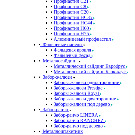
Профнастил С21
Профнастил С8
Профнастил С20
Профнастил НС35
Профнастил НС44
Профнастил Н60
Профнастил Н75
Алюминиевый профнастил
Фальцевые панели
Фальцевая кровля
Фальцевый фасад
Металлосайдинг
Металлический сайдинг Евробрус
Металлический сайдинг Блок-хаус
Забор-жалюзи
Заборы-жалюзи односторонние
Заборы-жалюзи Prestige
Заборы-жалюзи Royal
Заборы-жалюзи двусторонние
Заборы-жалюзи под дерево
Забор-ранчо
Забор-ранчо LINERA
Забор-ранчо RANCHEZ
Забор-ранчо под дерево
Металлоштакетник