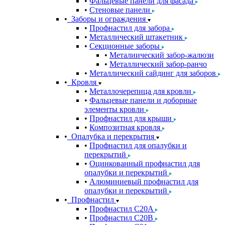
Фальцевые панели для фасада
Стеновые панели
Заборы и ограждения
Профнастил для забора
Металлический штакетник
Секционные заборы
Металиический забор-жалюзи
Металлический забор-ранчо
Металлический сайдинг для заборов
Кровля
Металлочерепица для кровли
Фальцевые панели и доборные
элементы кровли
Профнастил для крыши
Композитная кровля
Опалубка и перекрытия
Профнастил для опалубки и
перекрытий
Оцинкованный профнастил для
опалубки и перекрытий
Алюминиевый профнастил для
опалубки и перекрытий
Профнастил
Профнастил С20A
Профнастил С20B