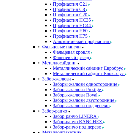
Профнастил С21
Профнастил С8
Профнастил С20
Профнастил НС35
Профнастил НС44
Профнастил Н60
Профнастил Н75
Алюминиевый профнастил
Фальцевые панели
Фальцевая кровля
Фальцевый фасад
Металлосайдинг
Металлический сайдинг Евробрус
Металлический сайдинг Блок-хаус
Забор-жалюзи
Заборы-жалюзи односторонние
Заборы-жалюзи Prestige
Заборы-жалюзи Royal
Заборы-жалюзи двусторонние
Заборы-жалюзи под дерево
Забор-ранчо
Забор-ранчо LINERA
Забор-ранчо RANCHEZ
Забор-ранчо под дерево
Металлоштакетник