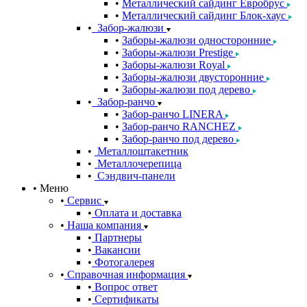
Металлический сайдинг Евробрус
Металлический сайдинг Блок-хаус
Забор-жалюзи
Заборы-жалюзи односторонние
Заборы-жалюзи Prestige
Заборы-жалюзи Royal
Заборы-жалюзи двусторонние
Заборы-жалюзи под дерево
Забор-ранчо
Забор-ранчо LINERA
Забор-ранчо RANCHEZ
Забор-ранчо под дерево
Металлоштакетник
Металлочерепица
Сэндвич-панели
Меню
Сервис
Оплата и доставка
Наша компания
Партнеры
Вакансии
Фотогалерея
Справочная информация
Вопрос ответ
Сертификаты