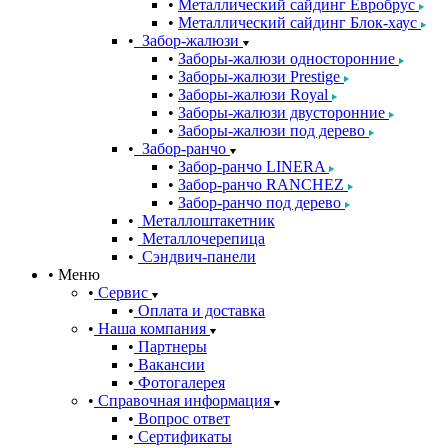
Металлический сайдинг Евробрус
Металлический сайдинг Блок-хаус
Забор-жалюзи
Заборы-жалюзи односторонние
Заборы-жалюзи Prestige
Заборы-жалюзи Royal
Заборы-жалюзи двусторонние
Заборы-жалюзи под дерево
Забор-ранчо
Забор-ранчо LINERA
Забор-ранчо RANCHEZ
Забор-ранчо под дерево
Металлоштакетник
Металлочерепица
Сэндвич-панели
Меню
Сервис
Оплата и доставка
Наша компания
Партнеры
Вакансии
Фотогалерея
Справочная информация
Вопрос ответ
Сертификаты