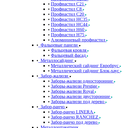
Профнастил С21
Профнастил С8
Профнастил С20
Профнастил НС35
Профнастил НС44
Профнастил Н60
Профнастил Н75
Алюминиевый профнастил
Фальцевые панели
Фальцевая кровля
Фальцевый фасад
Металлосайдинг
Металлический сайдинг Евробрус
Металлический сайдинг Блок-хаус
Забор-жалюзи
Заборы-жалюзи односторонние
Заборы-жалюзи Prestige
Заборы-жалюзи Royal
Заборы-жалюзи двусторонние
Заборы-жалюзи под дерево
Забор-ранчо
Забор-ранчо LINERA
Забор-ранчо RANCHEZ
Забор-ранчо под дерево
Металлоштакетник