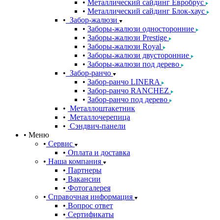
Металлический сайдинг Евробрус
Металлический сайдинг Блок-хаус
Забор-жалюзи
Заборы-жалюзи односторонние
Заборы-жалюзи Prestige
Заборы-жалюзи Royal
Заборы-жалюзи двусторонние
Заборы-жалюзи под дерево
Забор-ранчо
Забор-ранчо LINERA
Забор-ранчо RANCHEZ
Забор-ранчо под дерево
Металлоштакетник
Металлочерепица
Сэндвич-панели
Меню
Сервис
Оплата и доставка
Наша компания
Партнеры
Вакансии
Фотогалерея
Справочная информация
Вопрос ответ
Сертификаты