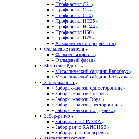
Профнастил С21
Профнастил С8
Профнастил С20
Профнастил НС35
Профнастил НС44
Профнастил Н60
Профнастил Н75
Алюминиевый профнастил
Фальцевые панели
Фальцевая кровля
Фальцевый фасад
Металлосайдинг
Металлический сайдинг Евробрус
Металлический сайдинг Блок-хаус
Забор-жалюзи
Заборы-жалюзи односторонние
Заборы-жалюзи Prestige
Заборы-жалюзи Royal
Заборы-жалюзи двусторонние
Заборы-жалюзи под дерево
Забор-ранчо
Забор-ранчо LINERA
Забор-ранчо RANCHEZ
Забор-ранчо под дерево
Металлоштакетник