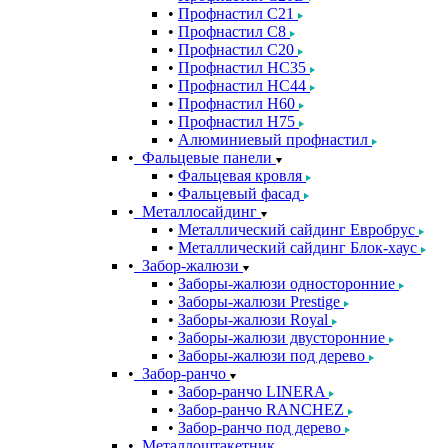
Профнастил С21
Профнастил С8
Профнастил С20
Профнастил НС35
Профнастил НС44
Профнастил Н60
Профнастил Н75
Алюминиевый профнастил
Фальцевые панели
Фальцевая кровля
Фальцевый фасад
Металлосайдинг
Металлический сайдинг Евробрус
Металлический сайдинг Блок-хаус
Забор-жалюзи
Заборы-жалюзи односторонние
Заборы-жалюзи Prestige
Заборы-жалюзи Royal
Заборы-жалюзи двусторонние
Заборы-жалюзи под дерево
Забор-ранчо
Забор-ранчо LINERA
Забор-ранчо RANCHEZ
Забор-ранчо под дерево
Металлоштакетник