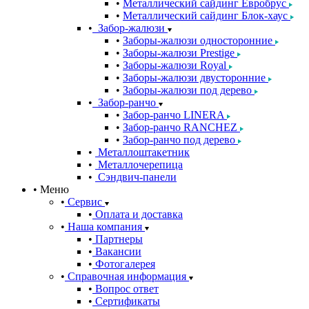
Металлический сайдинг Евробрус
Металлический сайдинг Блок-хаус
Забор-жалюзи
Заборы-жалюзи односторонние
Заборы-жалюзи Prestige
Заборы-жалюзи Royal
Заборы-жалюзи двусторонние
Заборы-жалюзи под дерево
Забор-ранчо
Забор-ранчо LINERA
Забор-ранчо RANCHEZ
Забор-ранчо под дерево
Металлоштакетник
Металлочерепица
Сэндвич-панели
Меню
Сервис
Оплата и доставка
Наша компания
Партнеры
Вакансии
Фотогалерея
Справочная информация
Вопрос ответ
Сертификаты