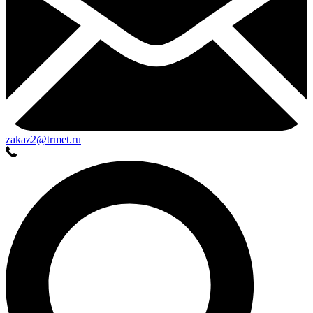
zakaz2@trmet.ru