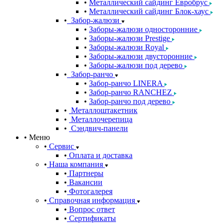
Металлический сайдинг Евробрус
Металлический сайдинг Блок-хаус
Забор-жалюзи
Заборы-жалюзи односторонние
Заборы-жалюзи Prestige
Заборы-жалюзи Royal
Заборы-жалюзи двусторонние
Заборы-жалюзи под дерево
Забор-ранчо
Забор-ранчо LINERA
Забор-ранчо RANCHEZ
Забор-ранчо под дерево
Металлоштакетник
Металлочерепица
Сэндвич-панели
Меню
Сервис
Оплата и доставка
Наша компания
Партнеры
Вакансии
Фотогалерея
Справочная информация
Вопрос ответ
Сертификаты