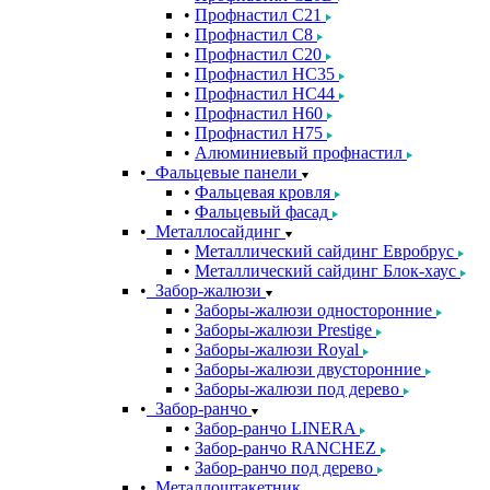
Профнастил С21
Профнастил С8
Профнастил С20
Профнастил НС35
Профнастил НС44
Профнастил Н60
Профнастил Н75
Алюминиевый профнастил
Фальцевые панели
Фальцевая кровля
Фальцевый фасад
Металлосайдинг
Металлический сайдинг Евробрус
Металлический сайдинг Блок-хаус
Забор-жалюзи
Заборы-жалюзи односторонние
Заборы-жалюзи Prestige
Заборы-жалюзи Royal
Заборы-жалюзи двусторонние
Заборы-жалюзи под дерево
Забор-ранчо
Забор-ранчо LINERA
Забор-ранчо RANCHEZ
Забор-ранчо под дерево
Металлоштакетник