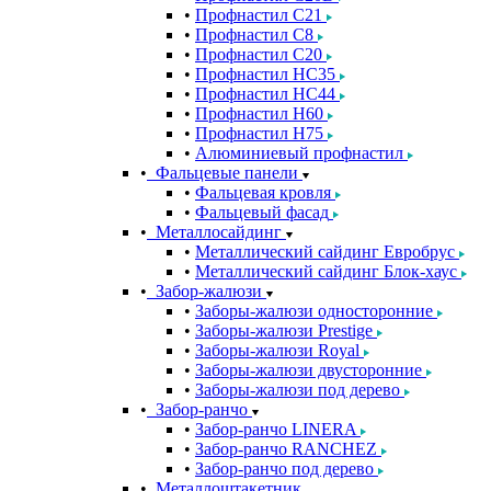
Профнастил С21
Профнастил С8
Профнастил С20
Профнастил НС35
Профнастил НС44
Профнастил Н60
Профнастил Н75
Алюминиевый профнастил
Фальцевые панели
Фальцевая кровля
Фальцевый фасад
Металлосайдинг
Металлический сайдинг Евробрус
Металлический сайдинг Блок-хаус
Забор-жалюзи
Заборы-жалюзи односторонние
Заборы-жалюзи Prestige
Заборы-жалюзи Royal
Заборы-жалюзи двусторонние
Заборы-жалюзи под дерево
Забор-ранчо
Забор-ранчо LINERA
Забор-ранчо RANCHEZ
Забор-ранчо под дерево
Металлоштакетник