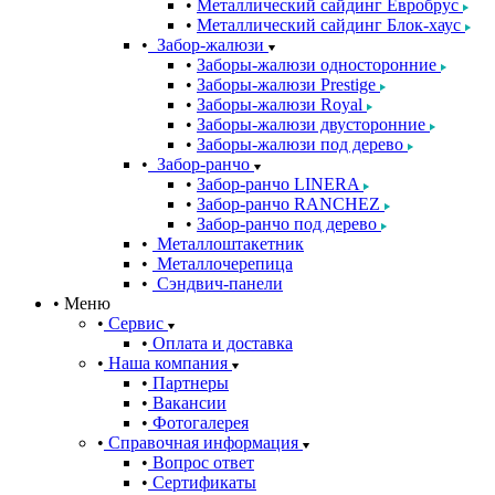
Металлический сайдинг Евробрус
Металлический сайдинг Блок-хаус
Забор-жалюзи
Заборы-жалюзи односторонние
Заборы-жалюзи Prestige
Заборы-жалюзи Royal
Заборы-жалюзи двусторонние
Заборы-жалюзи под дерево
Забор-ранчо
Забор-ранчо LINERA
Забор-ранчо RANCHEZ
Забор-ранчо под дерево
Металлоштакетник
Металлочерепица
Сэндвич-панели
Меню
Сервис
Оплата и доставка
Наша компания
Партнеры
Вакансии
Фотогалерея
Справочная информация
Вопрос ответ
Сертификаты