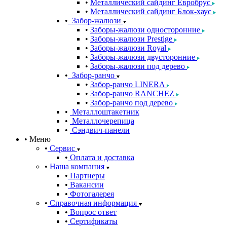
Металлический сайдинг Евробрус
Металлический сайдинг Блок-хаус
Забор-жалюзи
Заборы-жалюзи односторонние
Заборы-жалюзи Prestige
Заборы-жалюзи Royal
Заборы-жалюзи двусторонние
Заборы-жалюзи под дерево
Забор-ранчо
Забор-ранчо LINERA
Забор-ранчо RANCHEZ
Забор-ранчо под дерево
Металлоштакетник
Металлочерепица
Сэндвич-панели
Меню
Сервис
Оплата и доставка
Наша компания
Партнеры
Вакансии
Фотогалерея
Справочная информация
Вопрос ответ
Сертификаты