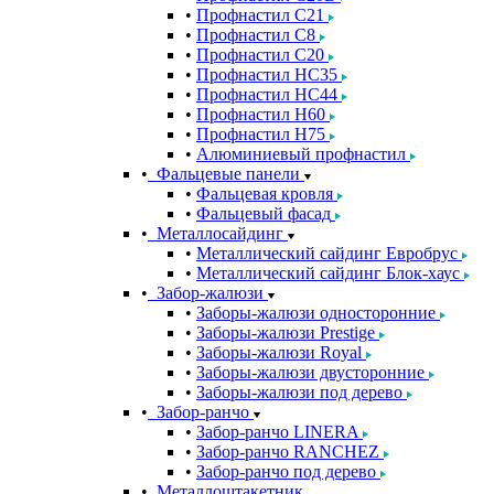
Профнастил С21
Профнастил С8
Профнастил С20
Профнастил НС35
Профнастил НС44
Профнастил Н60
Профнастил Н75
Алюминиевый профнастил
Фальцевые панели
Фальцевая кровля
Фальцевый фасад
Металлосайдинг
Металлический сайдинг Евробрус
Металлический сайдинг Блок-хаус
Забор-жалюзи
Заборы-жалюзи односторонние
Заборы-жалюзи Prestige
Заборы-жалюзи Royal
Заборы-жалюзи двусторонние
Заборы-жалюзи под дерево
Забор-ранчо
Забор-ранчо LINERA
Забор-ранчо RANCHEZ
Забор-ранчо под дерево
Металлоштакетник