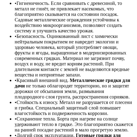
Гигиеничность. Если сравнивать с древесиной, то
металл не гниёт, не привлекает насекомых, что
благоприятно сказывается на состоянии посадок.
Садовые металлические ограждения устойчивы к
воздействию микроорганизмов, позволяют создать
систему и улучшить качество урожая.
Безопасность. Оцинкованный лист с химически
нейтральным покрытием не навредит экологии и
здоровью человека, который употребляет овощи,
фрукты и ягоды, выращенные в модернизированных
современных грядках. Материал не загрязнит почву,
воздух и воду, не вредит корням растений. При
длительном контакте с землей не выделяются вредные
вещества и неприятные запахи.
Красивый внешний вид.
М
еталлические грядки для
дачи
не только облагородят территорию, но и защитят
дорожки от обсыпания земли, размывания
плодородного слоя грунта, распространения сорняков.
Стойкость к износу. Металл не разрушается от плесени
и грибка. Специальный защитный слой повышает
влагостойкость и подверженность коррозии.
Сохранение тепла. Борта при нагреве на солнце
удерживают тепло в грядке. Это благоприятно скажется
на ранней посадке растений в мало прогретую землю.
Долгий срок эксплуатации.
Г
отовые грядки для