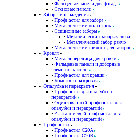
Фальцевые панели для фасада
Стеновые панели
Заборы и ограждения
Профнастил для забора
Металлический штакетник
Секционные заборы
Металиический забор-жалюзи
Металлический забор-ранчо
Металлический сайдинг для заборов
Кровля
Металлочерепица для кровли
Фальцевые панели и доборные
элементы кровли
Профнастил для крыши
Композитная кровля
Опалубка и перекрытия
Профнастил для опалубки и
перекрытий
Оцинкованный профнастил для
опалубки и перекрытий
Алюминиевый профнастил для
опалубки и перекрытий
Профнастил
Профнастил С20A
Профнастил С20B