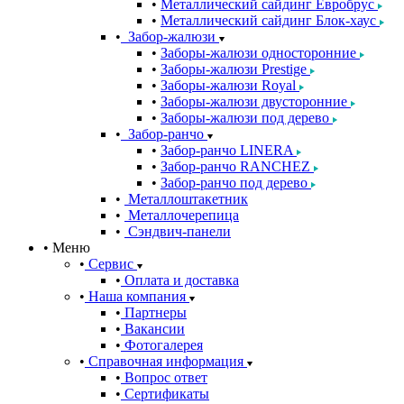
Металлический сайдинг Евробрус
Металлический сайдинг Блок-хаус
Забор-жалюзи
Заборы-жалюзи односторонние
Заборы-жалюзи Prestige
Заборы-жалюзи Royal
Заборы-жалюзи двусторонние
Заборы-жалюзи под дерево
Забор-ранчо
Забор-ранчо LINERA
Забор-ранчо RANCHEZ
Забор-ранчо под дерево
Металлоштакетник
Металлочерепица
Сэндвич-панели
Меню
Сервис
Оплата и доставка
Наша компания
Партнеры
Вакансии
Фотогалерея
Справочная информация
Вопрос ответ
Сертификаты