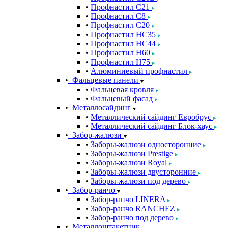
Профнастил С21
Профнастил С8
Профнастил С20
Профнастил НС35
Профнастил НС44
Профнастил Н60
Профнастил Н75
Алюминиевый профнастил
Фальцевые панели
Фальцевая кровля
Фальцевый фасад
Металлосайдинг
Металлический сайдинг Евробрус
Металлический сайдинг Блок-хаус
Забор-жалюзи
Заборы-жалюзи односторонние
Заборы-жалюзи Prestige
Заборы-жалюзи Royal
Заборы-жалюзи двусторонние
Заборы-жалюзи под дерево
Забор-ранчо
Забор-ранчо LINERA
Забор-ранчо RANCHEZ
Забор-ранчо под дерево
Металлоштакетник