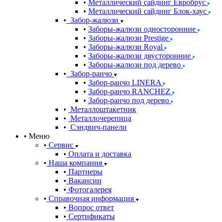
Металлический сайдинг Евробрус
Металлический сайдинг Блок-хаус
Забор-жалюзи
Заборы-жалюзи односторонние
Заборы-жалюзи Prestige
Заборы-жалюзи Royal
Заборы-жалюзи двусторонние
Заборы-жалюзи под дерево
Забор-ранчо
Забор-ранчо LINERA
Забор-ранчо RANCHEZ
Забор-ранчо под дерево
Металлоштакетник
Металлочерепица
Сэндвич-панели
Меню
Сервис
Оплата и доставка
Наша компания
Партнеры
Вакансии
Фотогалерея
Справочная информация
Вопрос ответ
Сертификаты