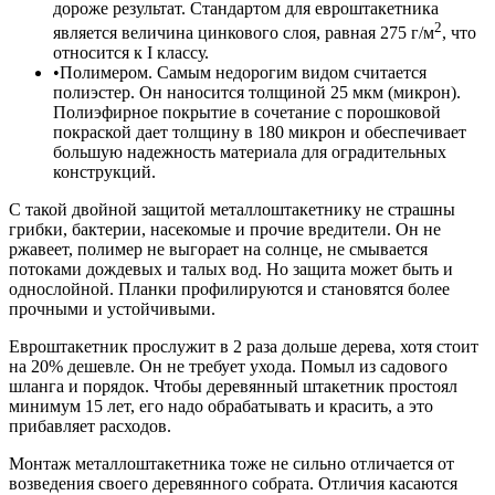
дороже результат. Стандартом для евроштакетника
2
является величина цинкового слоя, равная 275 г/м
, что
относится к I классу.
Полимером. Самым недорогим видом считается
полиэстер. Он наносится толщиной 25 мкм (микрон).
Полиэфирное покрытие в сочетание с порошковой
покраской дает толщину в 180 микрон и обеспечивает
большую надежность материала для оградительных
конструкций.
С такой двойной защитой металлоштакетнику не страшны
грибки, бактерии, насекомые и прочие вредители. Он не
ржавеет, полимер не выгорает на солнце, не смывается
потоками дождевых и талых вод. Но защита может быть и
однослойной. Планки профилируются и становятся более
прочными и устойчивыми.
Евроштакетник прослужит в 2 раза дольше дерева, хотя стоит
на 20% дешевле. Он не требует ухода. Помыл из садового
шланга и порядок. Чтобы деревянный штакетник простоял
минимум 15 лет, его надо обрабатывать и красить, а это
прибавляет расходов.
Монтаж металлоштакетника тоже не сильно отличается от
возведения своего деревянного собрата. Отличия касаются