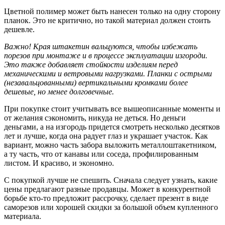
Цветной полимер может быть нанесен только на одну сторону
планок. Это не критично, но такой материал должен стоить
дешевле.
Важно! Края штакетин вальцуются, чтобы избежать
порезов при монтаже и в процессе эксплуатации изгороди.
Это также добавляет стойкости изделиям перед
механическими и ветровыми нагрузками. Планки с острыми
(незавальцованными) вертикальными кромками более
дешевые, но менее долговечные.
При покупке стоит учитывать все вышеописанные моменты и
от желания сэкономить, никуда не деться. Но деньги
деньгами, а на изгородь придется смотреть несколько десятков
лет и лучше, когда она радует глаз и украшает участок. Как
вариант, можно часть забора выложить металлоштакетником,
а ту часть, что от канавы или соседа, профилированным
листом. И красиво, и экономно.
С покупкой лучше не спешить. Сначала следует узнать, какие
цены предлагают разные продавцы. Может в конкурентной
борьбе кто-то предложит рассрочку, сделает презент в виде
саморезов или хорошей скидки за большой объем купленного
материала.