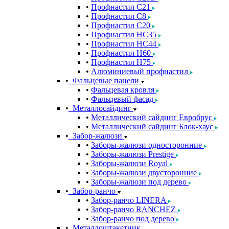
Профнастил С21
Профнастил С8
Профнастил С20
Профнастил НС35
Профнастил НС44
Профнастил Н60
Профнастил Н75
Алюминиевый профнастил
Фальцевые панели
Фальцевая кровля
Фальцевый фасад
Металлосайдинг
Металлический сайдинг Евробрус
Металлический сайдинг Блок-хаус
Забор-жалюзи
Заборы-жалюзи односторонние
Заборы-жалюзи Prestige
Заборы-жалюзи Royal
Заборы-жалюзи двусторонние
Заборы-жалюзи под дерево
Забор-ранчо
Забор-ранчо LINERA
Забор-ранчо RANCHEZ
Забор-ранчо под дерево
Металлоштакетник