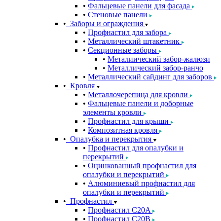
Фальцевые панели для фасада
Стеновые панели
Заборы и ограждения
Профнастил для забора
Металлический штакетник
Секционные заборы
Металиический забор-жалюзи
Металлический забор-ранчо
Металлический сайдинг для заборов
Кровля
Металлочерепица для кровли
Фальцевые панели и доборные
элементы кровли
Профнастил для крыши
Композитная кровля
Опалубка и перекрытия
Профнастил для опалубки и
перекрытий
Оцинкованный профнастил для
опалубки и перекрытий
Алюминиевый профнастил для
опалубки и перекрытий
Профнастил
Профнастил С20A
Профнастил С20B